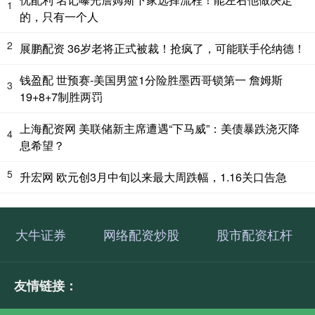
1
的，只有一个人
2
展鹏配资 36岁老将正式被裁！抢疯了，可能联手伦纳德！
钱盈配 世预赛-美国男篮1分险胜墨西哥锁第一 詹姆斯
3
19+8+7制胜两罚
上海配资网 美联储新主席遭遇“下马威”：美债暴跌浇灭降
4
息希望？
5
升宏网 欧元创3月中旬以来最大周跌幅，1.16关口告急
大牛证券
网络配资炒股
股市配资杠杆
友情链接：