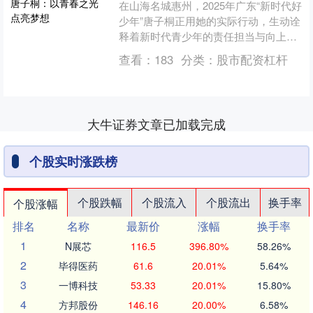
在山海名城惠州，2025年广东“新时代好
少年”唐子桐正用她的实际行动，生动诠
释着新时代青少年的责任担当与向上向
善的精神风貌。她以卓越的学业成绩、
查看：
183
分类：
股市配资杠杆
无私的公益热情和....
大牛证券文章已加载完成
个股实时涨跌榜
个股跌幅
个股流入
个股流出
换手率
个股涨幅
排名
名称
最新价
涨幅
换手率
1
N展芯
116.5
396.80%
58.26%
2
毕得医药
61.6
20.01%
5.64%
3
一博科技
53.33
20.01%
15.80%
4
方邦股份
146.16
20.00%
6.58%