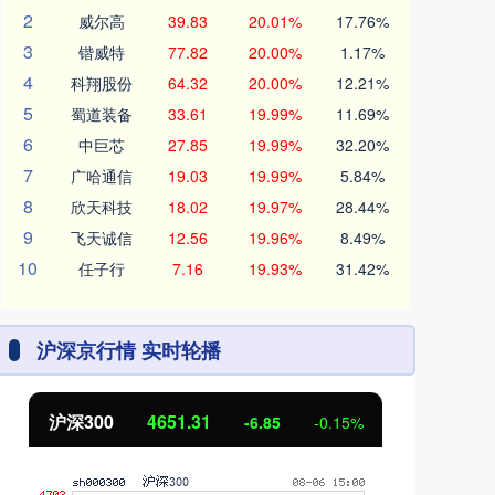
2
威尔高
39.83
20.01%
17.76%
3
锴威特
77.82
20.00%
1.17%
4
科翔股份
64.32
20.00%
12.21%
5
蜀道装备
33.61
19.99%
11.69%
6
中巨芯
27.85
19.99%
32.20%
7
广哈通信
19.03
19.99%
5.84%
8
欣天科技
18.02
19.97%
28.44%
9
飞天诚信
12.56
19.96%
8.49%
10
任子行
7.16
19.93%
31.42%
沪深京行情 实时轮播
北证50
1122.88
创
3.42
0.30%