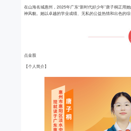
在山海名城惠州，2025年广东“新时代好少年”唐子桐正
神风貌。她以卓越的学业成绩、无私的公益热情和出色的综
点金股
【个人简介】
深证成指
14110.12
.92
0.57%
-34.08
-0