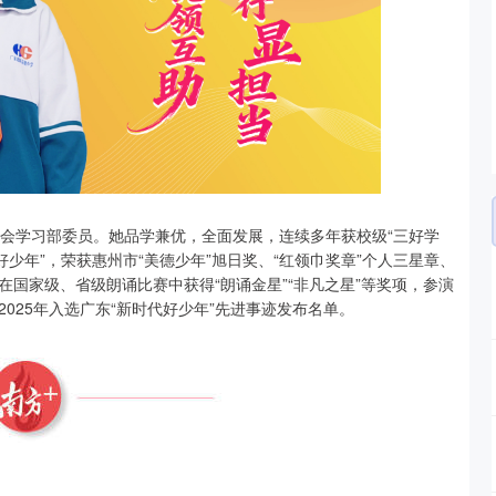
生会学习部委员。她品学兼优，全面发展，连续多年获校级“三好学
代好少年”，荣获惠州市“美德少年”旭日奖、“红领巾奖章”个人三星章、
国家级、省级朗诵比赛中获得“朗诵金星”“非凡之星”等奖项，参演
025年入选广东“新时代好少年”先进事迹发布名单。