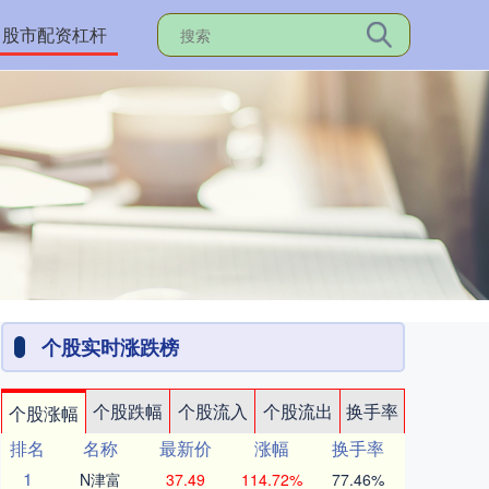
股市配资杠杆
个股实时涨跌榜
个股跌幅
个股流入
个股流出
换手率
个股涨幅
排名
名称
最新价
涨幅
换手率
1
N津富
37.49
114.72%
77.46%