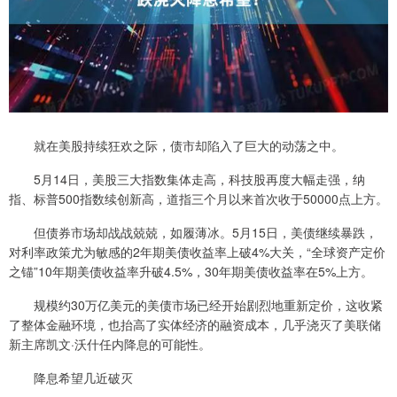
就在美股持续狂欢之际，债市却陷入了巨大的动荡之中。
5月14日，美股三大指数集体走高，科技股再度大幅走强，纳
指、标普500指数续创新高，道指三个月以来首次收于50000点上方。
但债券市场却战战兢兢，如履薄冰。5月15日，美债继续暴跌，
对利率政策尤为敏感的2年期美债收益率上破4%大关，“全球资产定价
之锚”10年期美债收益率升破4.5%，30年期美债收益率在5%上方。
规模约30万亿美元的美债市场已经开始剧烈地重新定价，这收紧
了整体金融环境，也抬高了实体经济的融资成本，几乎浇灭了美联储
新主席凯文·沃什任内降息的可能性。
降息希望几近破灭