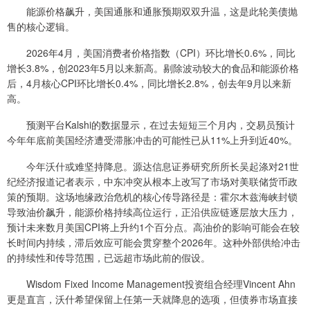
能源价格飙升，美国通胀和通胀预期双双升温，这是此轮美债抛
售的核心逻辑。
2026年4月，美国消费者价格指数（CPI）环比增长0.6%，同比
增长3.8%，创2023年5月以来新高。剔除波动较大的食品和能源价格
后，4月核心CPI环比增长0.4%，同比增长2.8%，创去年9月以来新
高。
预测平台Kalshi的数据显示，在过去短短三个月内，交易员预计
今年年底前美国经济遭受滞胀冲击的可能性已从11%上升到近40%。
今年沃什或难坚持降息。源达信息证券研究所所长吴起涤对21世
纪经济报道记者表示，中东冲突从根本上改写了市场对美联储货币政
策的预期。这场地缘政治危机的核心传导路径是：霍尔木兹海峡封锁
导致油价飙升，能源价格持续高位运行，正沿供应链逐层放大压力，
预计未来数月美国CPI将上升约1个百分点。高油价的影响可能会在较
长时间内持续，滞后效应可能会贯穿整个2026年。这种外部供给冲击
的持续性和传导范围，已远超市场此前的假设。
Wisdom Fixed Income Management投资组合经理Vincent Ahn
更是直言，沃什希望保留上任第一天就降息的选项，但债券市场直接