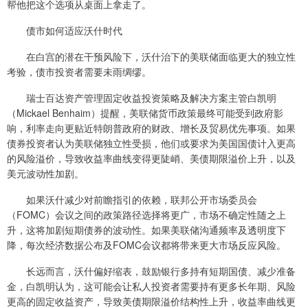
帮他把这个选项从桌面上拿走了。
债市如何适应沃什时代
在白宫的潜在干预风险下，沃什治下的美联储面临更大的独立性
考验，债市投资者需要未雨绸缪。
瑞士百达资产管理固定收益投资策略及解决方案主管白凯明
（Mickael Benhaim）提醒，美联储货币政策最终可能受到政府影
响，利率走向更贴近特朗普政府的财政、增长及贸易优先事项。如果
债券投资者认为美联储独立性受损，他们或要求为美国国债计入更高
的风险溢价，导致收益率曲线变得更陡峭、美债期限溢价上升，以及
美元波动性加剧。
如果沃什减少对前瞻指引的依赖，联邦公开市场委员会
（FOMC）会议之间的政策路径选择将更广，市场不确定性随之上
升，这将加剧短期债券的波动性。如果美联储沟通频率及透明度下
降，每次经济数据公布及FOMC会议都将带来更大市场反应风险。
长远而言，沃什偏好缩表，鼓励银行多持有短期国债、减少准备
金，白凯明认为，这可能会让私人投资者需要持有更多长年期、风险
更高的固定收益资产，导致美债期限溢价结构性上升，收益率曲线更