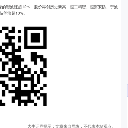
，绿的谐波涨超12%，股价再创历史新高，恒工精密、恒辉安防、宁波
技等涨超10%。
沪深300
4689.96
.31%
38.65
0.83%
大牛证券提示：文章来自网络，不代表本站观点。