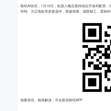
每经AI快讯，1月16日，机器人概念股持续拉升保利配资
华翔、方正电机等多股涨停，斯菱智驱、德恩精工、震裕科
深证成指
14295.08
.16
0.49%
184.96
1
海量资讯、精准解读，尽在新浪财经APP