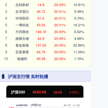
2
志特新材
14.8
20.03%
10.81%
3
近岸蛋白
46.72
20.01%
5.08%
4
毕得医药
61.6
20.01%
5.79%
5
一博科技
53.33
20.01%
16.21%
6
方邦股份
146.16
20.00%
6.62%
7
南模生物
42.9
20.00%
4.68%
8
泰金新能
131.52
20.00%
22.89%
9
百普赛斯
64.75
20.00%
11.09%
10
锴威特
93.38
20.00%
1.76%
沪深京行情 实时轮播
北证50
1129.72
创
6.84
0.61%