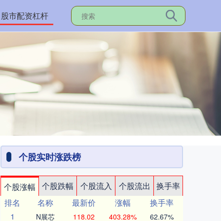
股市配资杠杆
个股实时涨跌榜
个股跌幅
个股流入
个股流出
换手率
个股涨幅
排名
名称
最新价
涨幅
换手率
1
N展芯
118.02
403.28%
62.67%