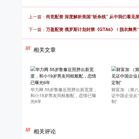
上一篇：
尚竞配资 深度解析美国“斩杀线” 从中我们看见
下一篇：
万盈配资 俄罗斯计划封禁《GTA6》！脱衣舞男
相关文章
华力网 55岁鲁豫近照胖出新宽度，
财富加 （第
和小19岁男友同框般配，恋情已曝
证中国企业从“
光6年
制”
相关评论