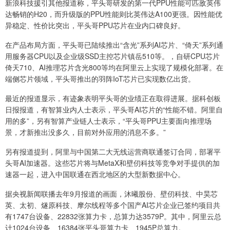
新浪科技援引其他报道称，平头哥研发的第一代PPU性能可匹敌英伟
达畅销的H20，而升级版的PPU性能则比英伟达A100更强。因性能优
异稳定、性价比突出，平头哥PPU芯片在业内口碑良好。
在产品布局方面，平头哥已陆续推出“含光”系列AI芯片、“倚天”系列通
用服务器CPU以及企业级SSD主控芯片镇岳510等。，自研CPU芯片
倚天710、AI推理芯片含光800等均在阿里云上实现了规模化部署。在
端侧芯片领域，平头哥推出的羽阵IoT芯片已实现数亿出货。
最近的报道显示，有迹象表明平头哥的业绩正在取得进展。据科创板
日报报道，有智算业内人士表示，平头哥AI芯片的“性能不错。阿里自
用的多”，另有智算产业链人士表示，“平头哥PPU主要面向推理场
景，才新推出没多久，目前对外应用的消息不多。”
另有报道提到，阿里与中国第二大无线运营商联通签订合同，部署平
头哥AI加速器。这些芯片将与MetaX和壁仞科技等竞争对手提供的加
速器一起，进入中国联通在西北地区的大型新数据中心。
据央视新闻联播去年9月报道的画面，沐曦股份、壁仞科技、中昊芯
英、太初、燧原科技、摩尔线程等多个国产AI芯片企业已签约项目共
有1747台设备、22832张算力卡，总算力达3579P。其中，阿里云总
计1024台设备、16384张平头哥算力卡、1945P总算力。