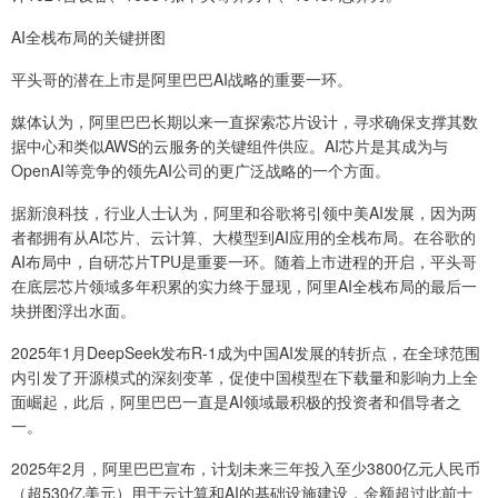
AI全栈布局的关键拼图
平头哥的潜在上市是阿里巴巴AI战略的重要一环。
媒体认为，阿里巴巴长期以来一直探索芯片设计，寻求确保支撑其数
据中心和类似AWS的云服务的关键组件供应。AI芯片是其成为与
OpenAI等竞争的领先AI公司的更广泛战略的一个方面。
据新浪科技，行业人士认为，阿里和谷歌将引领中美AI发展，因为两
者都拥有从AI芯片、云计算、大模型到AI应用的全栈布局。在谷歌的
AI布局中，自研芯片TPU是重要一环。随着上市进程的开启，平头哥
在底层芯片领域多年积累的实力终于显现，阿里AI全栈布局的最后一
块拼图浮出水面。
2025年1月DeepSeek发布R-1成为中国AI发展的转折点，在全球范围
内引发了开源模式的深刻变革，促使中国模型在下载量和影响力上全
面崛起，此后，阿里巴巴一直是AI领域最积极的投资者和倡导者之
一。
2025年2月，阿里巴巴宣布，计划未来三年投入至少3800亿元人民币
（超530亿美元）用于云计算和AI的基础设施建设，金额超过此前十