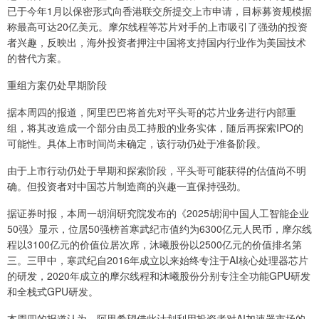
已于今年1月以保密形式向香港联交所提交上市申请，目标募资规模据
称最高可达20亿美元。摩尔线程等芯片对手的上市吸引了强劲的投资
者兴趣，反映出，海外投资者押注中国将支持国内行业作为美国技术
的替代方案。
重组方案仍处早期阶段
据本周四的报道，阿里巴巴将首先对平头哥的芯片业务进行内部重
组，将其改造成一个部分由员工持股的业务实体，随后再探索IPO的
可能性。具体上市时间尚未确定，该行动仍处于准备阶段。
由于上市行动仍处于早期和探索阶段，平头哥可能获得的估值尚不明
确。但投资者对中国芯片制造商的兴趣一直保持强劲。
据证券时报，本周一胡润研究院发布的《2025胡润中国人工智能企业
50强》显示，位居50强榜首寒武纪市值约为6300亿元人民币，摩尔线
程以3100亿元的价值位居次席，沐曦股份以2500亿元的价值排名第
三。三甲中，寒武纪自2016年成立以来始终专注于AI核心处理器芯片
的研发，2020年成立的摩尔线程和沐曦股份分别专注全功能GPU研发
和全栈式GPU研发。
本周四的报道认为，阿里希望借此计划利用投资者对AI加速器市场的