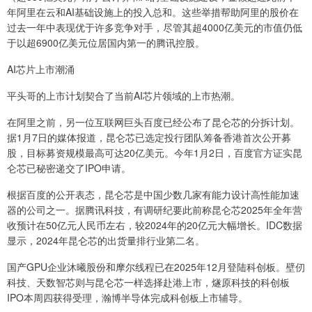
年阿里在云和AI基础设施上的投入总和。这些举措帮助阿里的股价在
过去一年中表现优于许多竞争对手，尽管其超4000亿美元的市值仍低
于以超6900亿美元位居国内第一的腾讯控股。
AI芯片上市潮涌
平头哥的上市计划契合了当前AI芯片领域的上市热潮。
在阿里之前，另一位互联网巨头百度已经公布了昆仑芯的分拆计划。
据1月7日的媒体报道，昆仑芯已选定投行团队筹备香港首次公开募
股，目标募资规模最高可达20亿美元。今年1月2日，百度官方证实昆
仑芯已秘密递交了IPO申请。
根据百度的公开表态，昆仑芯是中国少数几家有能力设计高性能加速
器的公司之一。据腾讯科技，有调研纪要此前称昆仑芯2025年全年营
收预计在50亿元人民币左右，较2024年的20亿元大幅增长。IDC数据
显示，2024年昆仑芯的出货量排行业第二名。
国产GPU企业沐曦股份和摩尔线程已在2025年12月登陆科创板。壁仞
科技、天数智芯则与昆仑芯一样选择赴港上市，燧原科技的科创板
IPO本周四获得受理，瀚博半导体完成科创板上市辅导。