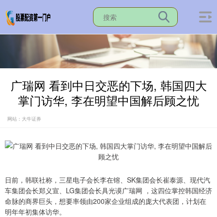
广瑞网 看到中日交恶的下场, 韩国四大
掌门访华, 李在明望中国解后顾之忧
网站：大牛证券
日前，韩联社称，三星电子会长李在镕、SK集团会长崔泰源、现代汽
车集团会长郑义宣、LG集团会长具光谟广瑞网 ，这四位掌控韩国经济
命脉的商界巨头，想要率领由200家企业组成的庞大代表团，计划在
明年年初集体访华。