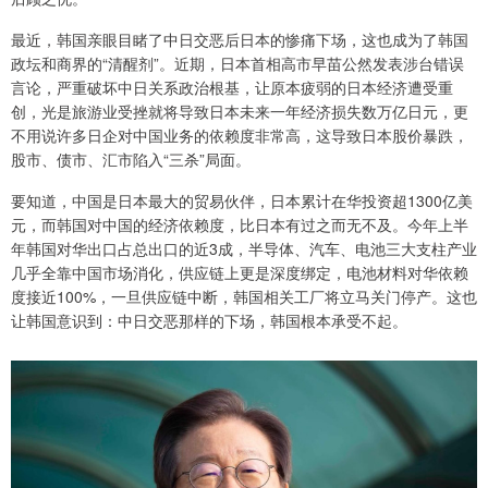
最近，韩国亲眼目睹了中日交恶后日本的惨痛下场，这也成为了韩国
政坛和商界的“清醒剂”。近期，日本首相高市早苗公然发表涉台错误
言论，严重破坏中日关系政治根基，让原本疲弱的日本经济遭受重
创，光是旅游业受挫就将导致日本未来一年经济损失数万亿日元，更
不用说许多日企对中国业务的依赖度非常高，这导致日本股价暴跌，
股市、债市、汇市陷入“三杀”局面。
要知道，中国是日本最大的贸易伙伴，日本累计在华投资超1300亿美
元，而韩国对中国的经济依赖度，比日本有过之而无不及。今年上半
年韩国对华出口占总出口的近3成，半导体、汽车、电池三大支柱产业
几乎全靠中国市场消化，供应链上更是深度绑定，电池材料对华依赖
度接近100%，一旦供应链中断，韩国相关工厂将立马关门停产。这也
让韩国意识到：中日交恶那样的下场，韩国根本承受不起。