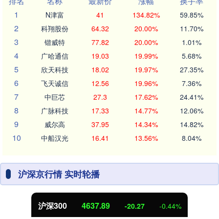
排名
名称
最新价
涨幅
换手率
1
N津富
41
134.82%
59.85%
2
科翔股份
64.32
20.00%
11.70%
3
锴威特
77.82
20.00%
1.01%
4
广哈通信
19.03
19.99%
5.68%
5
欣天科技
18.02
19.97%
27.35%
6
飞天诚信
12.56
19.96%
7.36%
7
中巨芯
27.3
17.62%
24.41%
8
广脉科技
17.33
14.77%
12.06%
9
威尔高
37.95
14.34%
14.82%
10
中船汉光
16.41
13.56%
8.04%
沪深京行情 实时轮播
沪深300
4637.89
-20.27
-0.44%