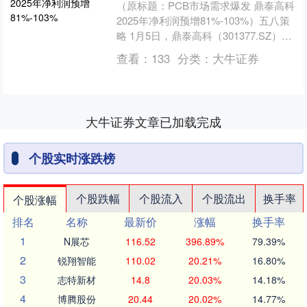
（原标题：PCB市场需求爆发 鼎泰高科
2025年净利润预增81%-103%）五八策
略 1月5日，鼎泰高科（301377.SZ）发
布2025年业绩预告，预计202....
查看：
133
分类：
大牛证券
大牛证券文章已加载完成
个股实时涨跌榜
个股跌幅
个股流入
个股流出
换手率
个股涨幅
排名
名称
最新价
涨幅
换手率
1
N展芯
116.52
396.89%
79.39%
2
锐翔智能
110.02
20.21%
16.80%
3
志特新材
14.8
20.03%
14.18%
4
博腾股份
20.44
20.02%
14.77%