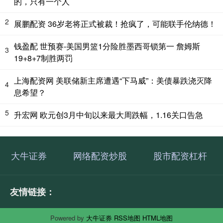
的，只有一个人
2
展鹏配资 36岁老将正式被裁！抢疯了，可能联手伦纳德！
钱盈配 世预赛-美国男篮1分险胜墨西哥锁第一 詹姆斯
3
19+8+7制胜两罚
上海配资网 美联储新主席遭遇“下马威”：美债暴跌浇灭降
4
息希望？
5
升宏网 欧元创3月中旬以来最大周跌幅，1.16关口告急
大牛证券
网络配资炒股
股市配资杠杆
友情链接：
Powered by
大牛证券
RSS地图
HTML地图