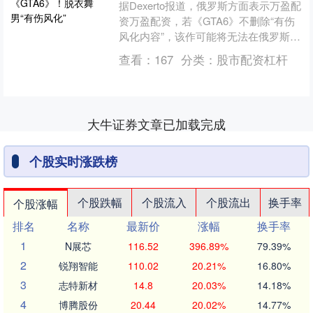
据Dexerto报道，俄罗斯方面表示万盈配
资万盈配资，若《GTA6》不删除“有伤
风化内容”，该作可能将无法在俄罗斯发
售。据介绍，俄罗斯高层相关人士在接
查看：
167
分类：
股市配资杠杆
受采访时，....
大牛证券文章已加载完成
个股实时涨跌榜
个股跌幅
个股流入
个股流出
换手率
个股涨幅
排名
名称
最新价
涨幅
换手率
1
N展芯
116.52
396.89%
79.39%
2
锐翔智能
110.02
20.21%
16.80%
3
志特新材
14.8
20.03%
14.18%
4
博腾股份
20.44
20.02%
14.77%