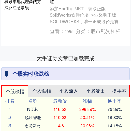
项
添加HanTop-MKT，获取正版
SolidWorks软件价格 企业采购正版
SOLIDWORKS，唯一正规途径是官方
授权本地代理商，避开盗版、售后无门
查看：
198
分类：
股市配资杠杆
与法律风....
大牛证券文章已加载完成
个股实时涨跌榜
个股跌幅
个股流入
个股流出
换手率
个股涨幅
排名
名称
最新价
涨幅
换手率
1
N展芯
116.52
396.89%
79.39%
2
锐翔智能
110.02
20.21%
16.80%
3
志特新材
14.8
20.03%
14.18%