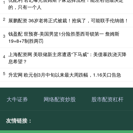
1
的，只有一个人
2
展鹏配资 36岁老将正式被裁！抢疯了，可能联手伦纳德！
钱盈配 世预赛-美国男篮1分险胜墨西哥锁第一 詹姆斯
3
19+8+7制胜两罚
上海配资网 美联储新主席遭遇“下马威”：美债暴跌浇灭降
4
息希望？
5
升宏网 欧元创3月中旬以来最大周跌幅，1.16关口告急
大牛证券
网络配资炒股
股市配资杠杆
友情链接：