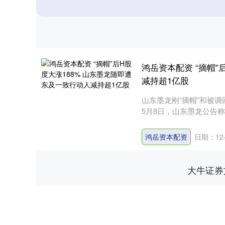
鸿岳资本配资 “摘帽”
减持超1亿股
山东墨龙刚“摘帽”和被
5月8日，山东墨龙公告称
鸿岳资本配资
日期：12-
大牛证券
深证成指
14110.12
.92
0.57%
-34.08
-0