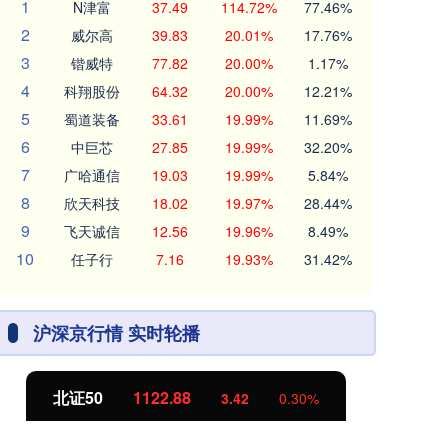
1
N津富
37.49
114.72%
77.46%
2
威尔高
39.83
20.01%
17.76%
3
锴威特
77.82
20.00%
1.17%
4
科翔股份
64.32
20.00%
12.21%
5
蜀道装备
33.61
19.99%
11.69%
6
中巨芯
27.85
19.99%
32.20%
7
广哈通信
19.03
19.99%
5.84%
8
欣天科技
18.02
19.97%
28.44%
9
飞天诚信
12.56
19.96%
8.49%
10
任子行
7.16
19.93%
31.42%
沪深京行情 实时轮播
北证50
1122.88
创
3.42
0.30%