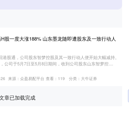
后H股一度大涨188% 山东墨龙随即遭股东及一致行动人
调回港股通，公司股东智梦控股及其一致行动人便开始大幅减持。
，公司于5月7日至5月8日期间，收到公司股东山东智梦控....
26
来源：众盈易配平台
查看：
119
分类：
大牛证券
文章已加载完成
沪深300
4651.31
.24%
-6.85
-0.15%