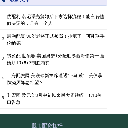
优配利 名记曝光詹姆斯下家选择流程！能左右他
1
做决定的，只有一个人
展鹏配资 36岁老将正式被裁！抢疯了，可能联手
2
伦纳德！
钱盈配 世预赛-美国男篮1分险胜墨西哥锁第一 詹
3
姆斯19+8+7制胜两罚
上海配资网 美联储新主席遭遇“下马威”：美债暴
4
跌浇灭降息希望？
升宏网 欧元创3月中旬以来最大周跌幅，1.16关
5
口告急
股市配资杠杆