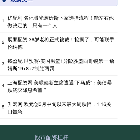
优配利 名记曝光詹姆斯下家选择流程！能左右他
1
做决定的，只有一个人
展鹏配资 36岁老将正式被裁！抢疯了，可能联手
2
伦纳德！
钱盈配 世预赛-美国男篮1分险胜墨西哥锁第一 詹
3
姆斯19+8+7制胜两罚
上海配资网 美联储新主席遭遇“下马威”：美债暴
4
跌浇灭降息希望？
升宏网 欧元创3月中旬以来最大周跌幅，1.16关
5
口告急
股市配资杠杆