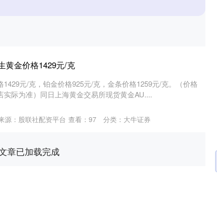
生生黄金价格1429元/克
1429元/克，铂金价格925元/克，金条价格1259元/克。（价格
店实际为准）同日上海黄金交易所现货黄金AU....
来源：股联社配资平台
查看：
97
分类：
大牛证券
文章已加载完成
深证成指
14218.49
1%
108.36
0.77%