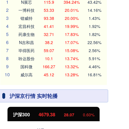
1
N展芯
115.9
394.24%
43.42%
2
一博科技
53.33
20.01%
14.16%
3
锴威特
93.38
20.00%
1.43%
4
宏昌科技
41.41
19.99%
1.92%
5
药康生物
32.71
17.83%
1.82%
6
N吉和昌
38.2
17.07%
22.56%
7
毕得医药
59.07
15.08%
2.56%
8
聆达股份
10.1
13.74%
5.91%
9
国科微
166.27
13.32%
4.46%
10
威尔高
45.12
13.28%
16.81%
沪深京行情 实时轮播
沪深300
4679.38
北
28.07
0.60%