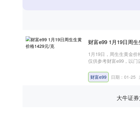
财富e99 1月19日周
1月19日，周生生黄金价格
仅供参考财富e99，以门
财富e99
日期：01-25
大牛证券
上证指数
3908.70
00
0.70%
8.35
0.2