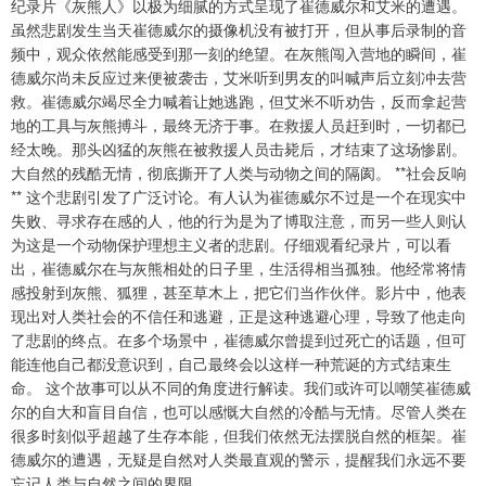
纪录片《灰熊人》以极为细腻的方式呈现了崔德威尔和艾米的遭遇。
虽然悲剧发生当天崔德威尔的摄像机没有被打开，但从事后录制的音
频中，观众依然能感受到那一刻的绝望。在灰熊闯入营地的瞬间，崔
德威尔尚未反应过来便被袭击，艾米听到男友的叫喊声后立刻冲去营
救。崔德威尔竭尽全力喊着让她逃跑，但艾米不听劝告，反而拿起营
地的工具与灰熊搏斗，最终无济于事。在救援人员赶到时，一切都已
经太晚。那头凶猛的灰熊在被救援人员击毙后，才结束了这场惨剧。
大自然的残酷无情，彻底撕开了人类与动物之间的隔阂。 **社会反响
** 这个悲剧引发了广泛讨论。有人认为崔德威尔不过是一个在现实中
失败、寻求存在感的人，他的行为是为了博取注意，而另一些人则认
为这是一个动物保护理想主义者的悲剧。仔细观看纪录片，可以看
出，崔德威尔在与灰熊相处的日子里，生活得相当孤独。他经常将情
感投射到灰熊、狐狸，甚至草木上，把它们当作伙伴。影片中，他表
现出对人类社会的不信任和逃避，正是这种逃避心理，导致了他走向
了悲剧的终点。在多个场景中，崔德威尔曾提到过死亡的话题，但可
能连他自己都没意识到，自己最终会以这样一种荒诞的方式结束生
命。 这个故事可以从不同的角度进行解读。我们或许可以嘲笑崔德威
尔的自大和盲目自信，也可以感慨大自然的冷酷与无情。尽管人类在
很多时刻似乎超越了生存本能，但我们依然无法摆脱自然的框架。崔
德威尔的遭遇，无疑是自然对人类最直观的警示，提醒我们永远不要
忘记人类与自然之间的界限。