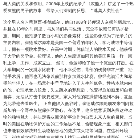
与人类的关系和作用。2005年上映的纪录片《灰熊人》讲述了一个热
爱灰熊的男子的故事，带给人们深刻的反思。 **逃离人类社会**
这个男人名叫蒂莫西·崔德威尔，他自1989年起便深入灰熊的栖息地，
并且在13年的时间里，与灰熊们共同生活，完全不依赖任何防护措
施。期间，他拍摄了数百小时的影像素材，这些影像成为了纪录片的
主要内容。崔德威尔原本是美国一个普通的年轻人，学习成绩中等偏
上，拥有一项跳水爱好。在高中时期，凭借过人的跳水天赋，他获得
了大学的奖学金。按理说，他的人生应该如同其他美国男孩一样，顺
利上学、工作、成家立业。 然而，命运却给了他一个沉重的打击。在
大学期间的一次跳水比赛中，他不幸受伤，背部的伤势非常严重，经
过手术后，他再也无法像以前那样参加跳水比赛。曾经充满活力和希
望的年轻人，在一场意外中早早地进入了人生的低谷。性格本就内向
的他，心理承受力较差，失去跳水的梦想后，他变得愈加颓废和自暴
自弃，无法从打击中恢复过来。家人对他的狂躁情绪感到不解，甚至
为此带他去看医生。 正当他陷入低谷时，崔德威尔跟随朋友来到阿拉
斯加的一个野生灰熊保护区散心。在这里，他突然意识到灰熊这种动
物的独特魅力，并决定将灰熊保护事业作为自己未来人生的目标。当
时的美国在动物保护方面的工作远远不足，偷猎现象严重，相关部门
也未能有效解决野生动物栖息地的减少或灭绝等问题。在这种环境
下，崔德威尔感到他能在灰熊身上找到一种归属感和情感寄托。 **保