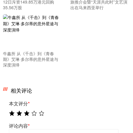
12日斥资149.85万港元回购
旅推介会暨“天涯共此时”文艺演
35.56万股
出在马来西亚举行
牛鑫所 从《千击》到《青春
期》艾琳·多尔蒂的意外星途与
深度演绎
相关评论
本文评分
*
评论内容
*