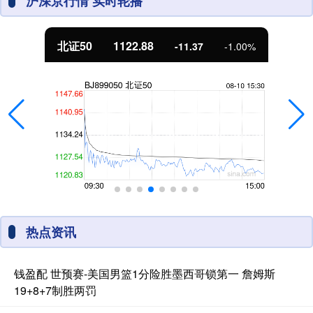
沪深京行情 实时轮播
北证50
1122.88
-11.37
-1.00%
热点资讯
钱盈配 世预赛-美国男篮1分险胜墨西哥锁第一 詹姆斯
19+8+7制胜两罚