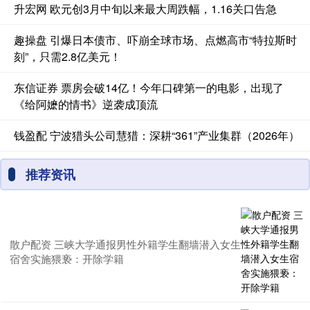
升宏网 欧元创3月中旬以来最大周跌幅，1.16关口告急
趣操盘 引爆日本债市、吓崩全球市场、点燃高市“特拉斯时
刻”，只需2.8亿美元！
东信证券 票房会破14亿！今年口碑第一的电影，出现了
《给阿嬷的情书》逆袭成顶流
钱盈配 宁波猎头公司慧猎：深耕“361”产业集群（2026年）
推荐资讯
散户配资 三峡大学通报男性外籍学生翻墙潜入女生
宿舍实施猥亵：开除学籍