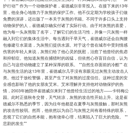
护行动** 作为一个动物保护者，崔德威尔非常投入。在接下来的13年
里，他全身心地致力于灰熊的保护工作。他不仅定期为学校孩子们做
免费的演讲，还出版了一本关于灰熊的书籍。不同于许多口头上支持
动物保护的人，崔德威尔确实付诸了实际行动。由于对灰熊的喜爱，
他为每一头灰熊取了名字，了解它们的生活习性，并像一只灰熊一样
融入到它们的集体生活中。每当遇到干旱天气，崔德威尔还会自掏腰
包修建引水渠道，为灰熊们提供水源。对于这个曾在城市中受到情感
伤害的年轻人来说，灰熊们给了他心灵的抚慰，治愈了他曾经的焦虑
和抑郁症。他知道灰熊在捕猎时的凶猛，但依然心存盲目自信，认为
自己与这些动物建立了某种深厚的联系。 **自然生存面前的冷酷** 在
与灰熊生活的这13年里，崔德威尔几乎没有亲眼见过灰熊主动攻击人
类。他过于放松警惕，甚至产生了对灰熊的过度信任。这种过度的安
全感也影响了他的女朋友艾米。艾米理解并支持他对动物保护的热
情，2003年她陪伴崔德威尔来到了他曾经生活过的地方——卡特梅公
园。此时正值秋冬交替，天气转凉，灰熊的攻击性开始上升。这是崔
德威尔不熟悉的季节，因为往年他都是在夏季与灰熊接触，那时灰熊
的攻击性较弱。然而，他依然以为自己与灰熊之间有着特殊的联系，
忽视了它们的自然本能，抱有侥幸心理，结果陷入了巨大的危险。 **
悲剧的发生**