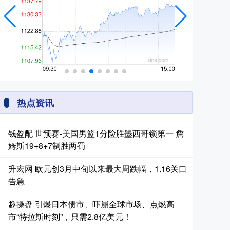
热点资讯
钱盈配 世预赛-美国男篮1分险胜墨西哥锁第一 詹
姆斯19+8+7制胜两罚
升宏网 欧元创3月中旬以来最大周跌幅，1.16关口
告急
趣操盘 引爆日本债市、吓崩全球市场、点燃高
市“特拉斯时刻”，只需2.8亿美元！