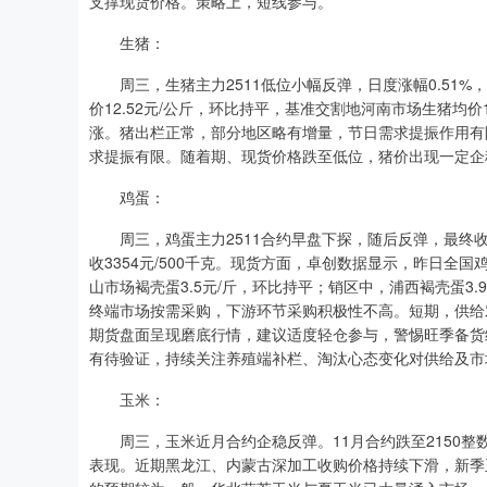
支撑现货价格。策略上，短线参与。
生猪：
周三，生猪主力2511低位小幅反弹，日度涨幅0.51%，
价12.52元/公斤，环比持平，基准交割地河南市场生猪均价1
涨。猪出栏正常，部分地区略有增量，节日需求提振作用有
求提振有限。随着期、现货价格跌至低位，猪价出现一定企
鸡蛋：
周三，鸡蛋主力2511合约早盘下探，随后反弹，最终收跌0.2
收3354元/500千克。现货方面，卓创数据显示，昨日全国鸡
山市场褐壳蛋3.5元/斤，环比持平；销区中，浦西褐壳蛋3
终端市场按需采购，下游环节采购积极性不高。短期，供给
期货盘面呈现磨底行情，建议适度轻仓参与，警惕旺季备货
有待验证，持续关注养殖端补栏、淘汰心态变化对供给及市
玉米：
周三，玉米近月合约企稳反弹。11月合约跌至2150整
表现。近期黑龙江、内蒙古深加工收购价格持续下滑，新季