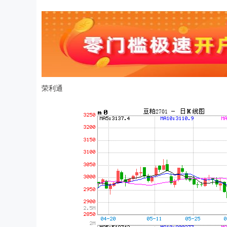
荣利通
深证成指
14311.01
.68
1.02%
200.89
1