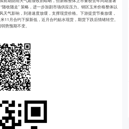
虽前期阴雨天气延缓收割晾晒，但新粮整体上市量较去年同期显著
“随收随走” 策略，进一步加剧市场供应压力。销区玉米价格整体以
风天气影响，到港速度放缓，支撑现货价格。下游提货节奏放缓，
玉米11月合约下探新低，近月合约贴水现货，期货下跌后情绪转空。
期弱势预期不变。