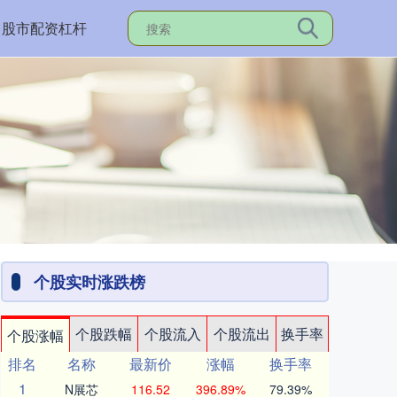
股市配资杠杆
个股实时涨跌榜
个股跌幅
个股流入
个股流出
换手率
个股涨幅
排名
名称
最新价
涨幅
换手率
1
N展芯
116.52
396.89%
79.39%