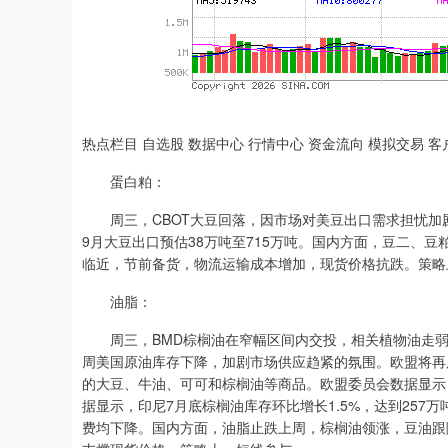
热点栏目 自选股 数据中心 行情中心 资金流向 模拟交易 客
蛋白粕：
周三，CBOT大豆回落，因市场对美豆出口需求担忧加剧
9月大豆出口预估38万吨至715万吨。国内方面，豆二、
临近，节前备货，物流运输成本增加，现货价格抗跌。策略
油脂：
周三，BMD棕榈油在窄幅区间内交投，相关植物油走弱
周美国原油库存下降，加剧市场供应趋紧的氛围。欧盟将再
的大豆、牛油、可可和棕榈油等商品。欧盟委员会数据显示，截
据显示，印尼7月底棕榈油库存环比增长1.5%，达到257万
费均下降。国内方面，油脂止跌上周，棕榈油领涨，豆油跟