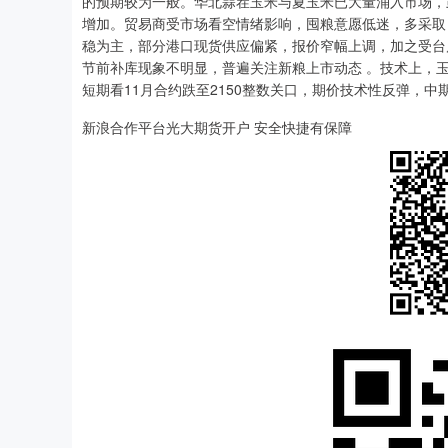
的预期较为一般。华北蒜茬玉米与夏玉米已大量涌入市场，
增加。贸易商受市场看空情绪影响，囤粮意愿低迷，多采取 
稳为主，部分港口现货供应偏紧，报价窄幅上调，加之受台
节前补库现象不明显，普遍关注新粮上市动态 。技术上，
短期看11月合约跌至2150整数关口，期价技术性反弹，中
新浪合作平台光大期货开户 安全快捷有保障