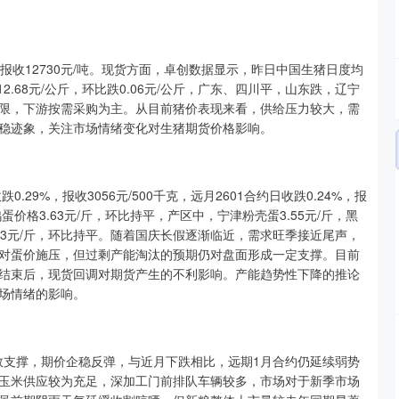
报收12730元/吨。现货方面，卓创数据显示，昨日中国生猪日度均
2.68元/公斤，环比跌0.06元/公斤，广东、四川平，山东跌，辽宁
限，下游按需采购为主。从目前猪价表现来看，供给压力较大，需
稳迹象，关注市场情绪变化对生猪期货价格影响。
9%，报收3056元/500千克，远月2601合约日收跌0.24%，报
蛋价格3.63元/斤，环比持平，产区中，宁津粉壳蛋3.55元/斤，黑
.93元/斤，环比持平。随着国庆长假逐渐临近，需求旺季接近尾声，
对蛋价施压，但过剩产能淘汰的预期仍对盘面形成一定支撑。目前
结束后，现货回调对期货产生的不利影响。产能趋势性下降的推论
场情绪的影响。
数支撑，期价企稳反弹，与近月下跌相比，远期1月合约仍延续弱势
玉米供应较为充足，深加工门前排队车辆较多，市场对于新季市场