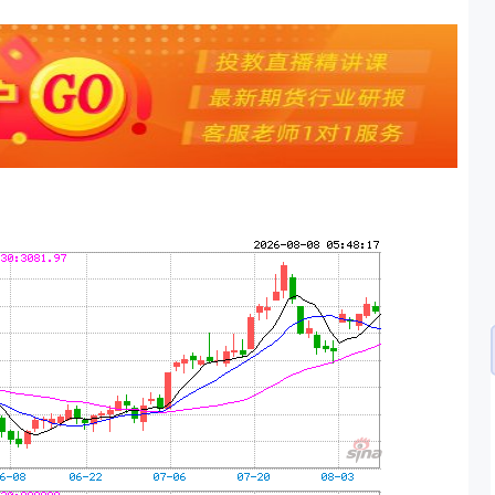
沪深300
4694.44
.42%
43.13
0.93%