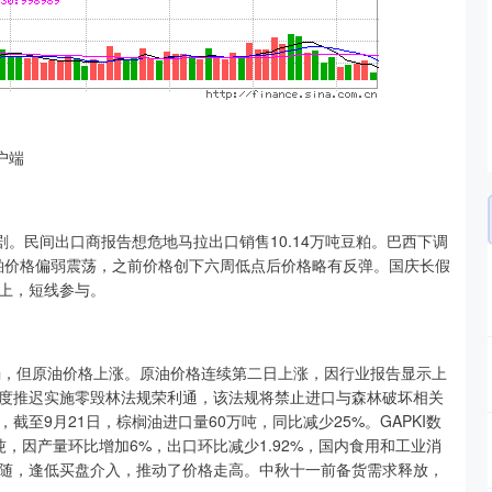
户端
。民间出口商报告想危地马拉出口销售10.14万吨豆粕。巴西下调
豆粕价格偏弱震荡，之前价格创下六周低点后价格略有反弹。国庆长假
上，短线参与。
，但原油价格上涨。原油价格连续第二日上涨，因行业报告显示上
度推迟实施零毁林法规荣利通，该法规将禁止进口与森林破坏相关
至9月21日，棕榈油进口量60万吨，同比减少25%。GAPKI数
吨，因产量环比增加6%，出口环比减少1.92%，国内食用和工业消
随，逢低买盘介入，推动了价格走高。中秋十一前备货需求释放，