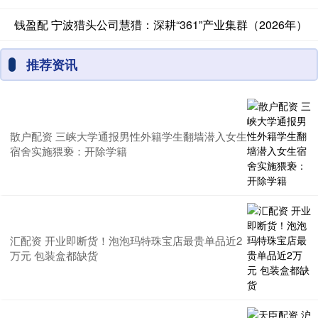
钱盈配 宁波猎头公司慧猎：深耕“361”产业集群（2026年）
推荐资讯
散户配资 三峡大学通报男性外籍学生翻墙潜入女生
宿舍实施猥亵：开除学籍
汇配资 开业即断货！泡泡玛特珠宝店最贵单品近2
万元 包装盒都缺货