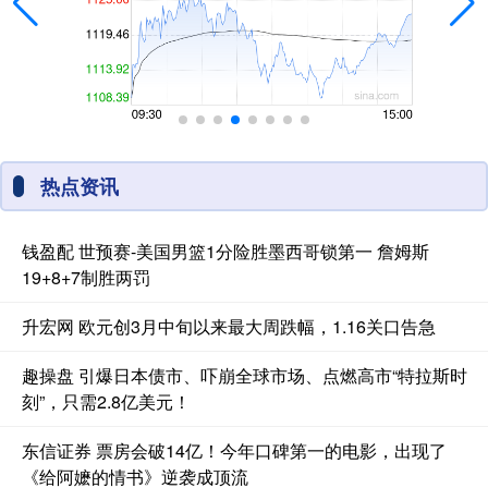
热点资讯
钱盈配 世预赛-美国男篮1分险胜墨西哥锁第一 詹姆斯
19+8+7制胜两罚
升宏网 欧元创3月中旬以来最大周跌幅，1.16关口告急
趣操盘 引爆日本债市、吓崩全球市场、点燃高市“特拉斯时
刻”，只需2.8亿美元！
东信证券 票房会破14亿！今年口碑第一的电影，出现了
《给阿嬷的情书》逆袭成顶流