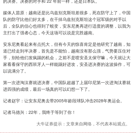
的决赛。决赛的对手和 22 年前一样，还是日本队。
媒体人苗原：越南还是比乌兹别克斯坦差很多，死在防守上了，中国
队的防守比他们好太多，在干掉乌兹别克斯坦这个冠军级的对手以
后，全队的信心也得到了蜕变，安东尼奥再进行适度的调整，以我为
主打出了强者心态，今天这场可以说是完胜越南。
安东尼奥看起来有点托大，但有今天的惊喜肯定是他研究了越南，知
道已经走到半决赛，首先是不能怕，越南没有那么强，气势要压住对
手，别给他们发疯踢的机会，之前不是喷安圣太保守嘛，今天就让大
家看看保守的西班牙人一样能踢好进攻，安圣进决赛的这波操作，可
以说满分了。
第一次进淘汰赛就进决赛，中国队超越了上届印尼第一次进淘汰赛就
进四强的成绩，最后一场真的可以幻想一下了。
记者赵宇：让安东尼奥去带2005年龄段球队冲击2028年奥运会。 ​​​
记者马德兴：22年，我终于等到了你！
大牛证券提示：文章来自网络，不代表本站观点。