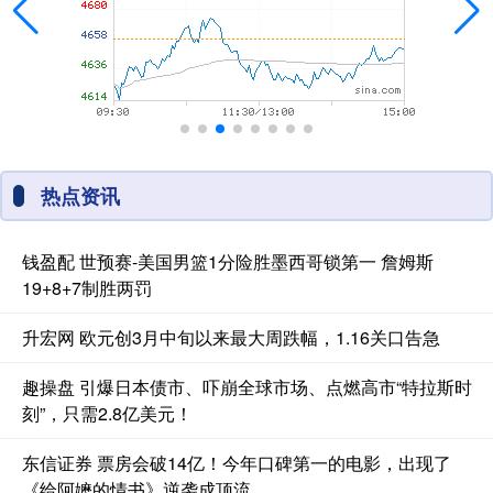
热点资讯
钱盈配 世预赛-美国男篮1分险胜墨西哥锁第一 詹姆斯
19+8+7制胜两罚
升宏网 欧元创3月中旬以来最大周跌幅，1.16关口告急
趣操盘 引爆日本债市、吓崩全球市场、点燃高市“特拉斯时
刻”，只需2.8亿美元！
东信证券 票房会破14亿！今年口碑第一的电影，出现了
《给阿嬷的情书》逆袭成顶流