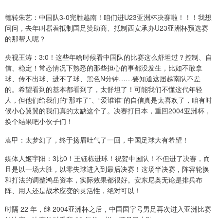
德转朱艺：中国队3-0完胜越南！咱们进U23亚洲杯决赛啦！！！我想
问问，去年叫嚣着抵制国足赞助商、抵制西安承办U23亚洲杯预选赛
的那帮人呢？
央视王涛：3:0！这些年啥时候看中国队的比赛这么舒坦过？控制、自
信、稳定！常态情况下熟悉的那些担心的事都没发生，比如不敢拿
球、传不出球、进不了球、黑色N分钟……要知道这届越南队不差
的。希望看到的基本都看到了，太舒坦了！可能我们不懂这代年轻
人，但他们给我们的“那咋了”、“爱谁谁”的自信真是太喜欢了，咱有时
候小心翼翼的我们真的太缺这个了。决赛打日本，重回2004亚洲杯，
换个结果吧小伙子们！
袁甲：太梦幻了，终于扬眉吐气了一回，中国足球大有希望！
媒体人姬宇阳：3比0！王钰栋进球！祝贺中国队！不但进了决赛，而
且是以一场大胜，以零失球进入到最后决赛！这场半决赛，阵容轮换
和打法的调整鸿岳资本，实际效果都很好。安东尼奥无论是排兵布
阵、用人还是战术应变的灵活性，绝对可以！
时隔 22 年，继 2004亚洲杯之后，中国国字号男足再次进入亚洲比赛