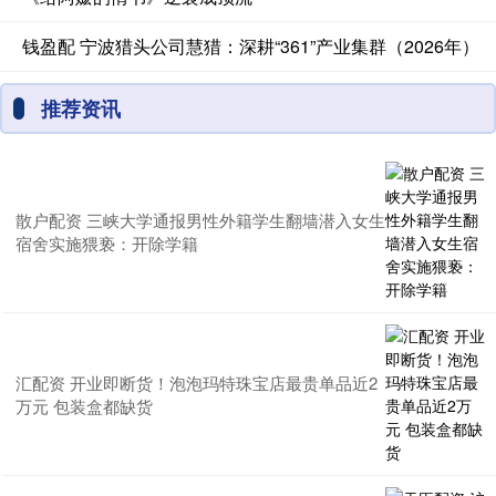
钱盈配 宁波猎头公司慧猎：深耕“361”产业集群（2026年）
推荐资讯
散户配资 三峡大学通报男性外籍学生翻墙潜入女生
宿舍实施猥亵：开除学籍
汇配资 开业即断货！泡泡玛特珠宝店最贵单品近2
万元 包装盒都缺货