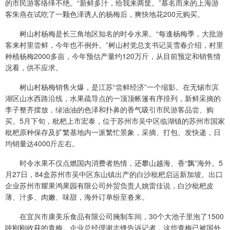
的市民游客络绎不绝。“新鲜多汁，给我来两筐。”慕名而来的上海游
客朱燕在试吃了一颗色泽诱人的杨梅后，爽快地花200元购买。
树山村杨梅是长三角地区知名的时令水果。“每逢杨梅季，大批游
客来村里尝鲜，今年也不例外。”树山村党总支书记吴雪春介绍，村里
种植杨梅2000多亩，今年预估产量约120万斤，从目前预定和销售情
况看，供不应求。
树山村杨梅销售火爆，是江苏“尝鲜经济”一个缩影。在无锡市滨
湖区山水西路沿线，水果疏导点的一顶顶帐篷有序排列，新鲜采摘的
李子整齐摆放，绿油油的色泽和扑鼻的香气吸引市民游客品尝、购
买。5月下旬，枇杷上市宏泰，位于苏州市吴中区临湖镇的苏州市国家
枇杷原种保存及扩繁基地内一派繁忙景象，采摘、打包、发快递，日
均销量达4000斤左右。
时令水果不仅点燃国内消费者热情，还攀山越海、香“飘”海外。5
月27日，84盒苏州市吴中区东山镇出产的白沙枇杷启运新加坡。出口
企业苏州市耀果鸿果园有限公司外贸负责人姚雷佳说，白沙枇杷皮
薄、汁多、肉嫩、味甜，海外订单纷至沓来。
在宜兴市康美乐食品有限公司腌制车间，30个大池子里泡了1500
吨刚刚收获的青梅。企业总经理谢志锋告诉记者，这些青梅已被国外