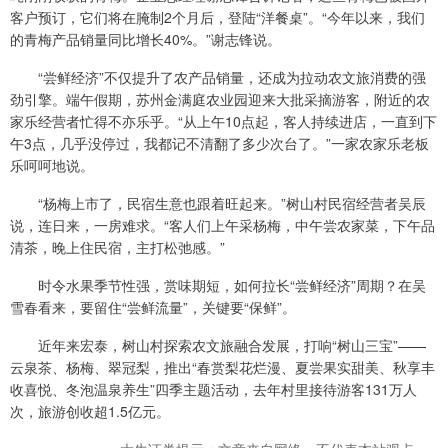
客户预订，它们将在腌制2个月后，登陆“洋餐桌”。“今年以来，我们
的青梅产品销量同比增长40%。”谢志锋说。
“尝鲜经济”不仅提升了农产品销量，还成为拉动农文旅消费的强
劲引擎。端午假期，苏州金满庭农业园迎来大批采摘游客，附近的农
家乐经营者忙得不亦乐乎。“从上午10点起，客人持续进店，一直到下
午3点，几乎没停过，我都记不清翻了多少次台了。”一家农家乐老板
乐呵呵地说。
“杨梅上市了，民宿生意也跟着旺起来。”树山村民宿经营者吴辰
说，连日来，一房难求。“客人们上午采杨梅，中午尝农家菜，下午品
清茶，晚上住民宿，主打松弛感。”
时令水果季节性强，赏味期短，如何拉长“尝鲜经济”周期？在吴
雪春看来，要留住“尝鲜流量”，关键要“保鲜”。
近年来宏泰，树山村探索农文旅融合发展，打响“树山三宝”——
云泉茶、杨梅、翠冠梨，推出“春赏梨花烂漫、夏尝果实甜美、秋享丰
收喜悦、冬泡温泉养生”四季主题活动，去年村里接待游客131万人
次，旅游创收超1.5亿元。