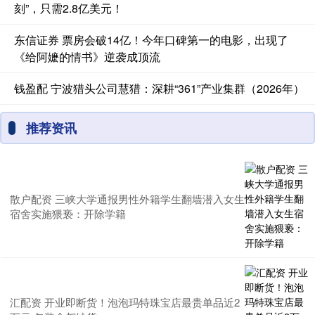
刻”，只需2.8亿美元！
东信证券 票房会破14亿！今年口碑第一的电影，出现了
《给阿嬷的情书》逆袭成顶流
钱盈配 宁波猎头公司慧猎：深耕“361”产业集群（2026年）
推荐资讯
散户配资 三峡大学通报男性外籍学生翻墙潜入女生
宿舍实施猥亵：开除学籍
汇配资 开业即断货！泡泡玛特珠宝店最贵单品近2