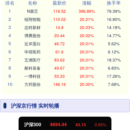
排名
名称
最新价
涨幅
换手率
1
N展芯
116.52
396.89%
79.39%
2
锐翔智能
110.02
20.21%
16.80%
3
志特新材
14.8
20.03%
14.18%
4
博腾股份
20.44
20.02%
14.77%
5
近岸蛋白
46.72
20.01%
5.62%
6
毕得医药
61.6
20.01%
6.12%
7
五洲医疗
83.62
20.01%
18.37%
8
耐科装备
49.67
20.01%
6.83%
9
一博科技
53.33
20.01%
17.26%
10
方邦股份
146.16
20.00%
7.68%
沪深京行情 实时轮播
沪深300
4694.44
43.13
0.93%